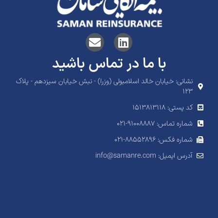
با ما در تماس باشید
نشانی: خیابان خالد اسلامبولی (وزرا) - نبش خیابان سیزدهم - پلاک
۱۲۳
کد پستی: 1513813118
شماره تماس: ۹۱۰۰۸۸۸۷-۰۲۱
شماره فکس: ۸۸۵۵۲۸۹۶-۰۲۱
آدرس ایمیل: info@samanre.com