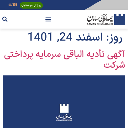
پورتال سهامداران
EN /
روز:
اسفند 24, 1401
آگهی تأدیه الباقی سرمایه پرداختی
شرکت