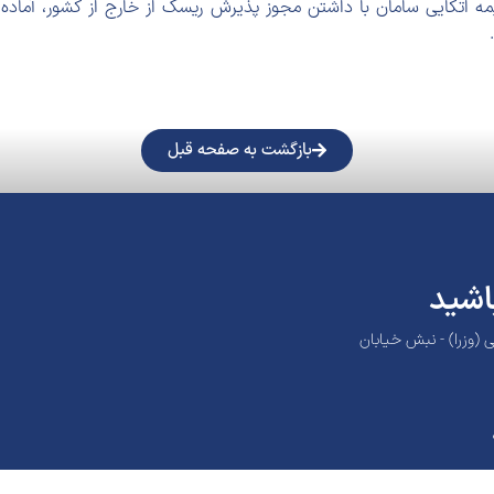
 اتکایی سامان با داشتن مجوز پذیرش ریسک از خارج از کشور، آماده ا
بازگشت به صفحه قبل
اشید
ی (وزرا) - نبش خیابان