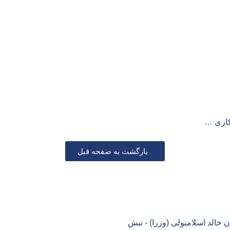
کاری …
بازگشت به صفحه قبل
تماس باشید
ن خالد اسلامبولی (وزرا) - نبش