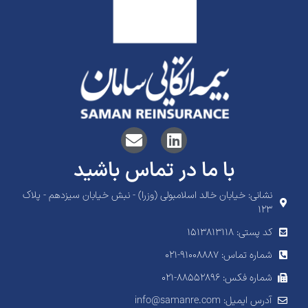
با ما در تماس باشید
نشانی: خیابان خالد اسلامبولی (وزرا) - نبش خیابان سیزدهم - پلاک
۱۲۳
کد پستی: 1513813118
شماره تماس: ۹۱۰۰۸۸۸۷-۰۲۱
شماره فکس: ۸۸۵۵۲۸۹۶-۰۲۱
آدرس ایمیل: info@samanre.com