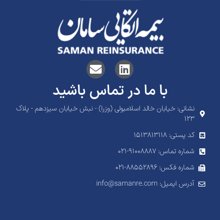
با ما در تماس باشید
نشانی: خیابان خالد اسلامبولی (وزرا) - نبش خیابان سیزدهم - پلاک
۱۲۳
کد پستی: 1513813118
شماره تماس: ۹۱۰۰۸۸۸۷-۰۲۱
شماره فکس: ۸۸۵۵۲۸۹۶-۰۲۱
آدرس ایمیل: info@samanre.com