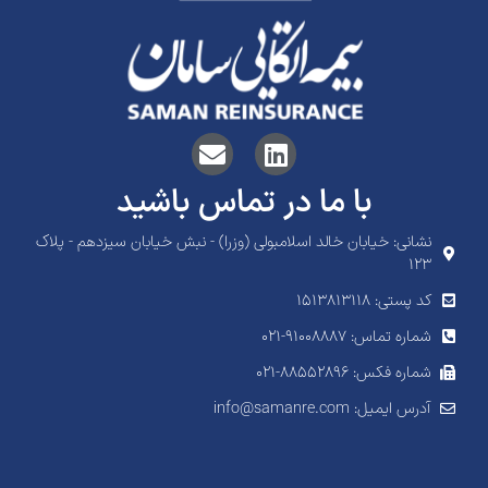
با ما در تماس باشید
نشانی: خیابان خالد اسلامبولی (وزرا) - نبش خیابان سیزدهم - پلاک
۱۲۳
کد پستی: 1513813118
شماره تماس: ۹۱۰۰۸۸۸۷-۰۲۱
شماره فکس: ۸۸۵۵۲۸۹۶-۰۲۱
آدرس ایمیل: info@samanre.com