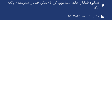
نشانی: خیابان خالد اسلامبولی (وزرا) - نبش خیابان سیزدهم - پلاک
۱۲۳
کد پستی: 1513813118
شماره تماس: ۹۱۰۰۸۸۸۷-۰۲۱
شماره فکس: ۸۸۵۵۲۸۹۶-۰۲۱
آدرس ایمیل: info@samanre.com
شرکت بیمه اتکایی سامان
شرکت بیمه اتکایی سامان فعالیت رسمی خود را در سال 1400