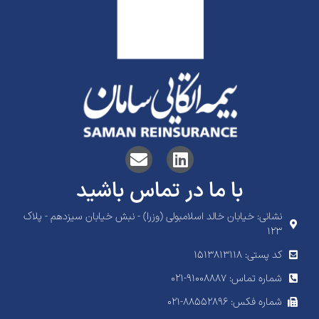
با ما در تماس باشید
نشانی: خیابان خالد اسلامبولی (وزرا) - نبش خیابان سیزدهم - پلاک
۱۲۳
کد پستی: 1513813118
شماره تماس: ۹۱۰۰۸۸۸۷-۰۲۱
شماره فکس: ۸۸۵۵۲۸۹۶-۰۲۱