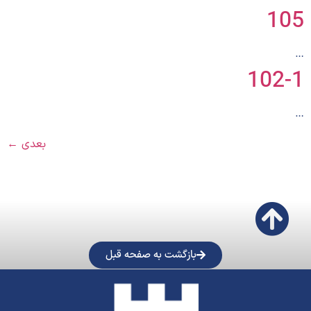
105
…
102-1
…
بعدی
←
بازگشت به صفحه قبل