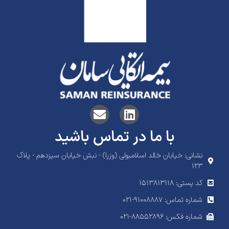
با ما در تماس باشید
نشانی: خیابان خالد اسلامبولی (وزرا) - نبش خیابان سیزدهم - پلاک
۱۲۳
کد پستی: 1513813118
شماره تماس: ۹۱۰۰۸۸۸۷-۰۲۱
شماره فکس: ۸۸۵۵۲۸۹۶-۰۲۱