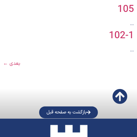
105
…
102-1
…
بعدی
←
بازگشت به صفحه قبل